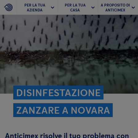
PER LA TUA
PER LA TUA
A PROPOSITO DI
AZIENDA
CASA
ANTICIMEX
DISINFESTAZIONE
ZANZARE A NOVARA
Anticimex risolve il tuo problema con