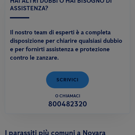
HAI ALTRI DUBBI O HAI BISOGNO DI
adulto; oppure tramite trattamenti di disinfestazione
con
efficacemente.
ASSISTENZA?
prodotti adulticidi
ed abbattenti, in caso di alta densità di
esemplari adulti.
Il nostro team di esperti è a completa
Anticimex è inoltre in grado di offrire un servizio innovativo
disposizione per chiarire qualsiasi dubbio
contro le zanzare:
FLY DEFENCE
, per aiutarti a risolvere il
e per fornirti assistenza e protezione
problema delle zanzare anche in autonomia.
contro le zanzare.
SCRIVICI
O CHIAMACI
800482320
I parassiti più comuni a Novara