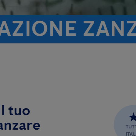
TAZIONE ZAN
l tuo
anzare
TUT
ITAL