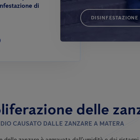
infestazione di
DISINFESTAZIONE
0
liferazione delle zan
TIDIO CAUSATO DALLE ZANZARE A MATERA
e delle zanzare è aggravata dall’umidità e dai ristagn