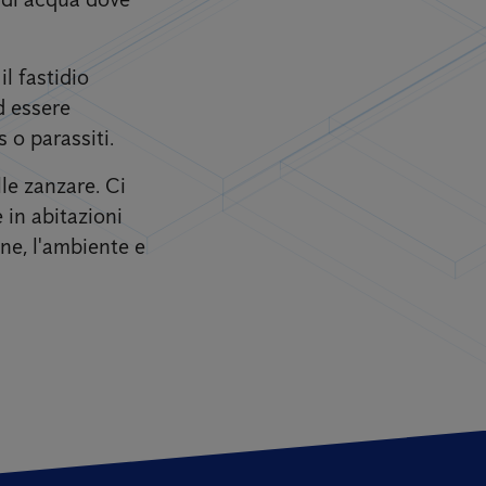
l fastidio
d essere
 o parassiti.
lle zanzare. Ci
 in abitazioni
one, l'ambiente e