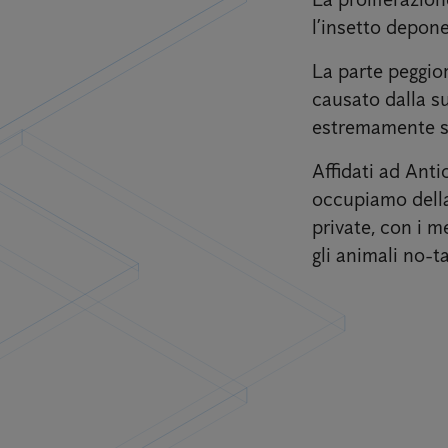
l’insetto depone
La parte peggior
causato dalla su
estremamente sg
Affidati ad Anti
occupiamo della 
private, con i m
gli animali no-ta