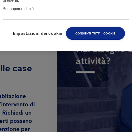
presenti.
Per saperne di più
Impostazioni dei cookie
CONSENTI TUTTI I COOKIE
Hai bisogno d
attività?
lle case
abitazione
’intervento di
. Richiedi un
erti possano
venzione per