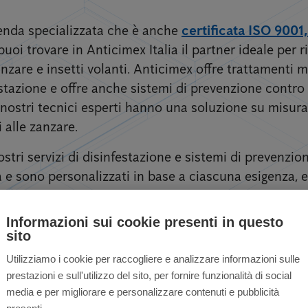
zienda specializzata che è anche
certificata ISO 9001
puoi trovare in Anticimex Italia il partner ideale per ri
zare e insetti volanti. Anticimex offre trattamenti mi
estazione e offre anche sistemi di prevenzione contro
 I nostri tecnici esperti hanno una soluzione su misura 
i alle zanzare.
stri servizi di disinfestazione e sistemi di prevenzi
e sono personalizzati in base a ciascuna esigenza, eff
Informazioni sui cookie presenti in questo
sito
Utilizziamo i cookie per raccogliere e analizzare informazioni sulle
prestazioni e sull'utilizzo del sito, per fornire funzionalità di social
nzare per privati ​​e 
media e per migliorare e personalizzare contenuti e pubblicità