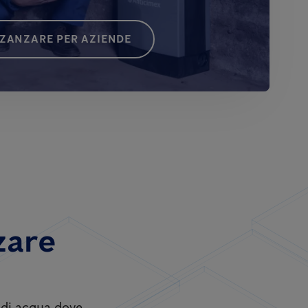
 ZANZARE PER AZIENDE
zare
i di acqua dove