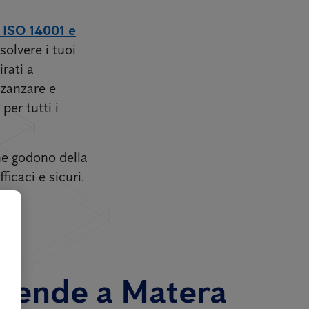
, ISO 14001 e
solvere i tuoi
rati a
 zanzare e
per tutti i
one godono della
icaci e sicuri.
aziende a Matera