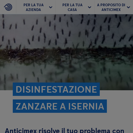
PER LA TUA
PER LA TUA
A PROPOSITO DI
AZIENDA
CASA
ANTICIMEX
DISINFESTAZIONE
ZANZARE A ISERNIA
Anticimex risolve il tuo problema con