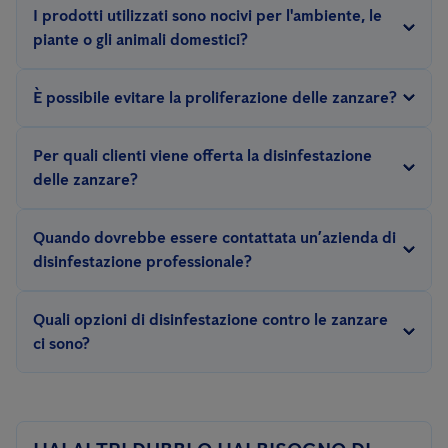
professionista applica metodologie e trattamenti specifici,
esperti creeranno un'offerta su misura per la tua situazione.
I prodotti utilizzati sono nocivi per l'ambiente, le
dipende da molti fattori, in particolare dal grado di infestazione,
adeguati all’area infestata e all'entità della problematica.
piante o gli animali domestici?
dalla dimensione dell’area da trattare e dagli aspetti climatici. Le
Di conseguenza una disinfestazione efficace necessita di
Durante una disinfestazione di zanzare rivolta alle forme adulte,
condizioni climatiche avverse infatti, potrebbero vanificare
prodotti, materiali, attrezzature adeguati ad ogni situazione
È possibile evitare la proliferazione delle zanzare?
non devono essere presenti animali e persone per evitare
l’efficacia del trattamento, di conseguenza sarà necessario
specifica, che solo un professionista del settore è in grado di
fenomeni irritativi. Successivamente al trattamento, è possibile
programmare il trattamento in funzione anche di questo
Il problema delle zanzare è sempre soggetto a dinamiche
identificare.
Per quali clienti viene offerta la disinfestazione
rioccupare gli ambienti, senza conseguenze. I trattamenti
fattore.
stagionali, ambientali e alla biologia dell’insetto. Si consiglia
delle zanzare?
antilarvali, invece, non necessitano di alcuna precauzione,
sempre un'azione antilarvale di tutte le aree a rischio focolaio, a
poiché il prodotto viene distribuito all'interno di caditoie,
In qualità di azienda di disinfestazione professionale, offriamo il
partire dal mese di marzo, e azioni abbattenti rispettando una
Quando dovrebbe essere contattata un’azienda di
pozzetti e raccolte d'acqua. I prodotti non sono nocivi per le
nostro servizio a
clienti privati, aziende, enti locali e comuni.
corretta calendarizzazione degli interventi, affinché si possa
disinfestazione professionale?
piante in quanto autorizzati ad essere distribuiti sul verde
interrompere il ciclo vitale dell’insetto. Inoltre Anticimex è in
In caso di infestazione da termiti, sia in ambienti professionali
ornamentale.
grado di eseguire accurati monitoraggi, attraverso specifici
Quali opzioni di disinfestazione contro le zanzare
che domestici, è importante rivolgersi ad un’azienda di
dispositivi, al fine di individuare i focolai e tenere sotto controllo
ci sono?
disinfestazione professionale, in modo da contenere
la proliferazione dell’insetto.
Anticimex per risolvere il problema delle zanzare, interviene
l’infestazione di termiti in maniera efficace.
attraverso
trattamenti larvicidi:
che consentono il controllo
Sarà necessario eseguire un sopralluogo dell’area da trattare, in
delle zanzare, impedendo il completo sviluppo della larva in
modo da identificare il trattamento più adeguato ed intervenire