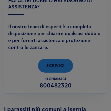
HAI ALTRI DUBBI O HAI BISOGNO DI
adulto; oppure tramite trattamenti di disinfestazione
con
efficacemente.
ASSISTENZA?
prodotti adulticidi
ed abbattenti, in caso di alta densità di
esemplari adulti.
Il nostro team di esperti è a completa
Anticimex è inoltre in grado di offrire un servizio innovativo
disposizione per chiarire qualsiasi dubbio
contro le zanzare:
FLY DEFENCE
, per aiutarti a risolvere il
e per fornirti assistenza e protezione
problema delle zanzare anche in autonomia.
contro le zanzare.
SCRIVICI
O CHIAMACI
800482320
I parassiti più comuni a Isernia