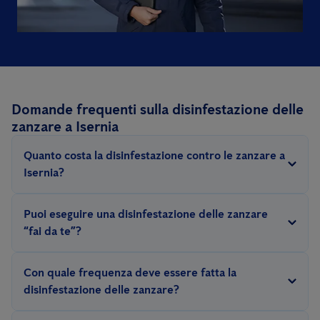
Domande frequenti sulla disinfestazione delle
zanzare a Isernia
Quanto costa la disinfestazione contro le zanzare a
Isernia?
Il costo della disinfestazione contro le zanzare dipende da
Puoi eseguire una disinfestazione delle zanzare
diversi fattori quali: la gravità dell'infestazione, le dimensioni
“fai da te”?
dell'area da trattare e la tipologia di trattamento da applicare; di
In generale è sconsigliato intervenire con metodi “fai da te” che
conseguenza, il numero di interventi necessari per combattere
Con quale frequenza deve essere fatta la
potrebbero avere come conseguenza il protrarsi
con successo le zanzare varia in base alla situazione riscontrata.
disinfestazione delle zanzare?
dell'infestazione di zanzare, questo perchè un disinfestatore
Dopo un'attenta analisi delle aree in cui intervenire, i nostri
La frequenza con cui eseguire la disinfestazione delle zanzare