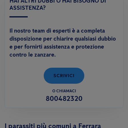
HAI ALTRI DUBBI O HAI BISOGNO DI
adulto; oppure tramite trattamenti di disinfestazione
con
efficacemente.
ASSISTENZA?
prodotti adulticidi
ed abbattenti, in caso di alta densità di
esemplari adulti.
Il nostro team di esperti è a completa
Anticimex è inoltre in grado di offrire un servizio innovativo
disposizione per chiarire qualsiasi dubbio
contro le zanzare:
FLY DEFENCE
, per aiutarti a risolvere il
e per fornirti assistenza e protezione
problema delle zanzare anche in autonomia.
contro le zanzare.
SCRIVICI
O CHIAMACI
800482320
I parassiti più comuni a Ferrara