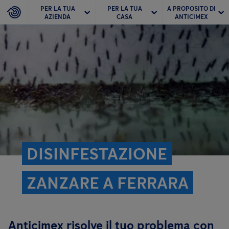
PER LA TUA
PER LA TUA
A PROPOSITO DI
AZIENDA
CASA
ANTICIMEX
DISINFESTAZIONE
ZANZARE A FERRARA
Anticimex risolve il tuo problema con