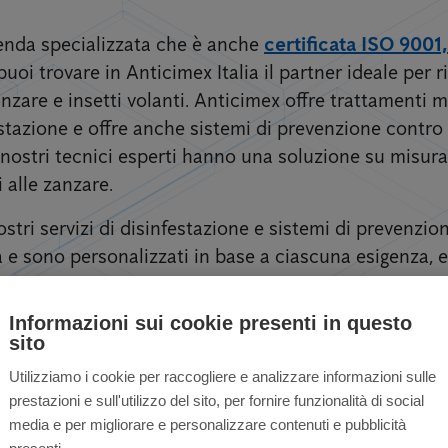
zienda specializzata che è anche
certificata ISO 9001
puoi trovare in Anticimex Italia il partner ideale per ri
zare e insetti volanti. Anticimex offre trattamenti mi
estazione e offre anche sistemi di prevenzione contro
 I nostri tecnici esperti hanno una soluzione su misura 
i alle zanzare.
stri servizi di disinfestazione e sistemi di prevenzi
e sono personalizzati in base a ciascuna esigenza, eff
Informazioni sui cookie presenti in questo
sito
Utilizziamo i cookie per raccogliere e analizzare informazioni sulle
prestazioni e sull'utilizzo del sito, per fornire funzionalità di social
nzare per privati ​​e
media e per migliorare e personalizzare contenuti e pubblicità