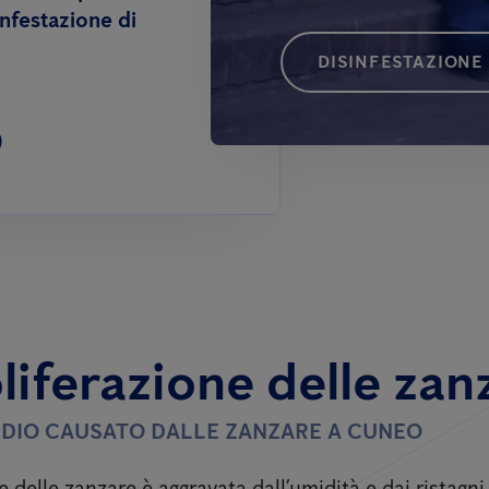
infestazione di
DISINFESTAZIONE
0
liferazione delle zan
TIDIO CAUSATO DALLE ZANZARE A CUNEO
e delle zanzare è aggravata dall’umidità e dai ristagn