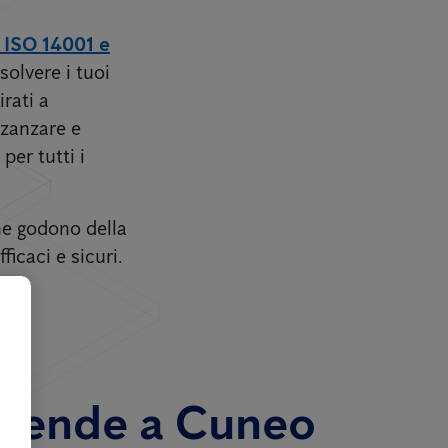
, ISO 14001 e
solvere i tuoi
rati a
 zanzare e
per tutti i
one godono della
icaci e sicuri.
 aziende a Cuneo