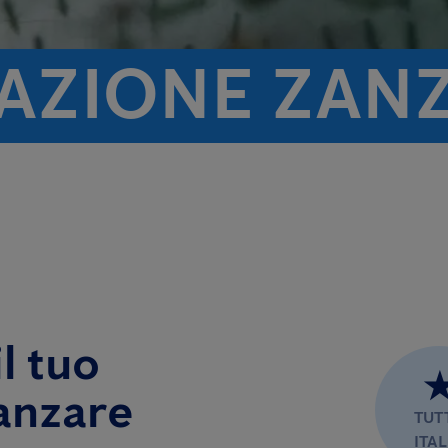
TAZIONE ZAN
l tuo
anzare
TUT
ITAL