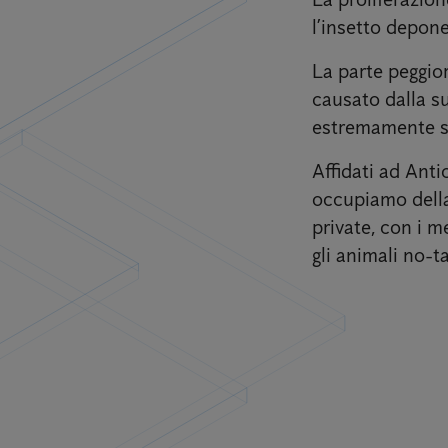
l’insetto depone
La parte peggior
causato dalla su
estremamente sg
Affidati ad Anti
occupiamo della 
private, con i m
gli animali no-ta