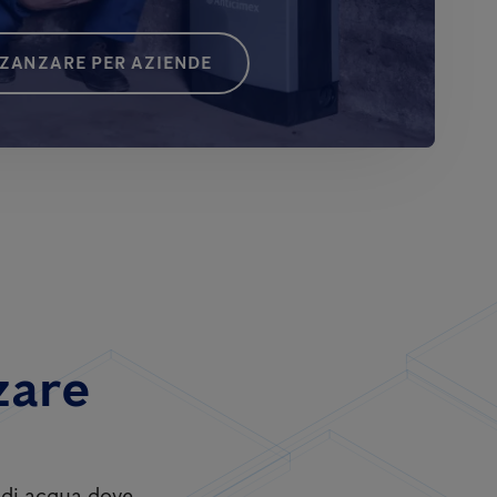
 ZANZARE PER AZIENDE
zare
i di acqua dove