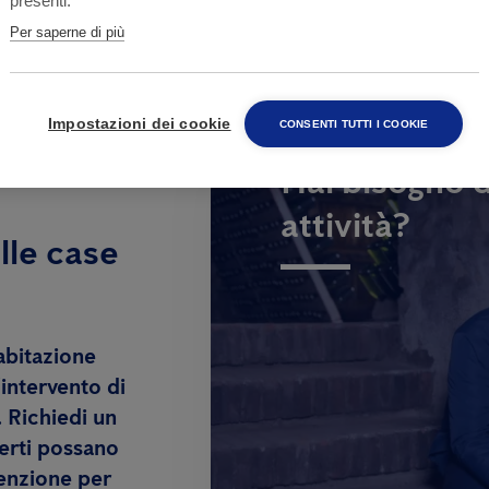
presenti.
Per saperne di più
Impostazioni dei cookie
CONSENTI TUTTI I COOKIE
Hai bisogno d
attività?
lle case
abitazione
’intervento di
. Richiedi un
erti possano
venzione per