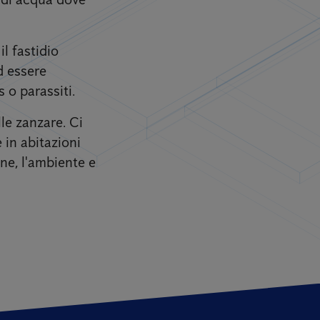
l fastidio
d essere
 o parassiti.
lle zanzare. Ci
 in abitazioni
one, l'ambiente e