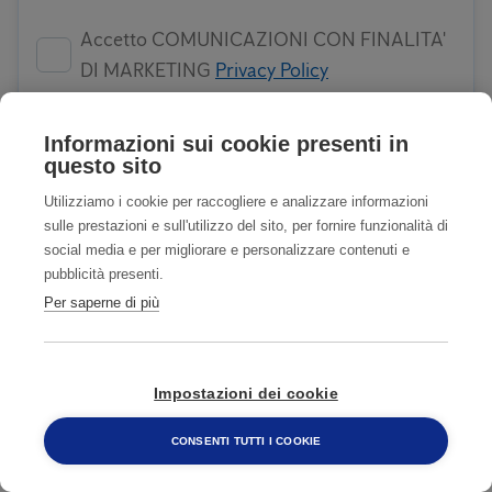
Accetto COMUNICAZIONI CON FINALITA'
DI MARKETING
Privacy Policy
Informazioni sui cookie presenti in
questo sito
INVIA
Utilizziamo i cookie per raccogliere e analizzare informazioni
sulle prestazioni e sull'utilizzo del sito, per fornire funzionalità di
social media e per migliorare e personalizzare contenuti e
pubblicità presenti.
Per saperne di più
TIENI LONTANE LE ZANZARE
1
Trova e identifica l'infestante
Impostazioni dei cookie
CONSENTI TUTTI I COOKIE
800 482 320