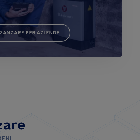
 ZANZARE PER AZIENDE
zare
RENI