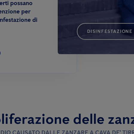
erti possano
venzione per
infestazione di
DISINFESTAZIONE
0
liferazione delle zan
TIDIO CAUSATO DALLE ZANZARE A CAVA DE' TIR