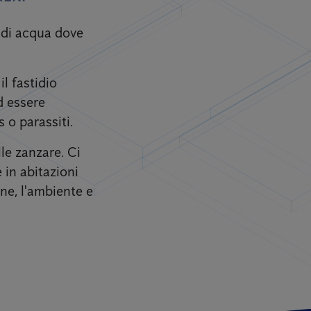
i di acqua dove
l fastidio
d essere
 o parassiti.
lle zanzare. Ci
 in abitazioni
one, l'ambiente e