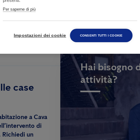
presenti.
Per saperne di più
Impostazioni dei cookie
CONSENTI TUTTI I COOKIE
Hai bisogno d
attività?
lle case
abitazione a Cava
ll’intervento di
. Richiedi un