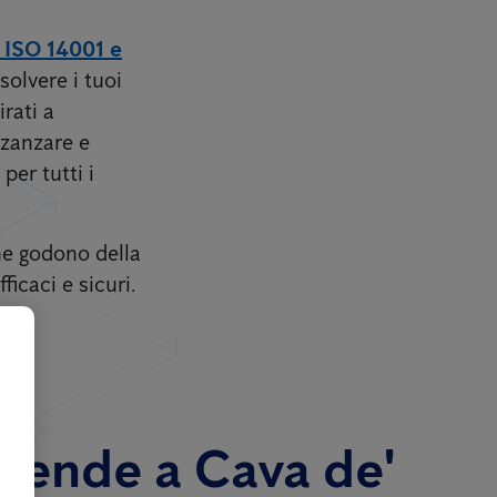
, ISO 14001 e
solvere i tuoi
rati a
 zanzare e
per tutti i
one godono della
icaci e sicuri.
aziende a Cava de'