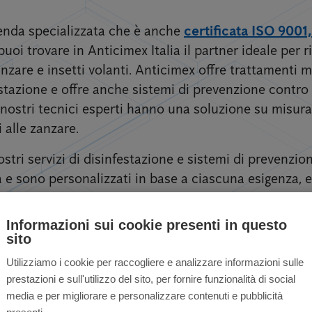
zienda specializzata che è anche
certificata ISO 9001
puoi trovare in Anticimex Italia il partner ideale per ri
zare e insetti volanti. Anticimex offre trattamenti mi
estazione e offre anche sistemi di prevenzione contro
 I nostri tecnici esperti hanno una soluzione su misura 
i alle zanzare.
stri servizi di disinfestazione e sistemi di prevenzi
e sono personalizzati in base a ciascuna esigenza, eff
Informazioni sui cookie presenti in questo
sito
Utilizziamo i cookie per raccogliere e analizzare informazioni sulle
prestazioni e sull'utilizzo del sito, per fornire funzionalità di social
zare per privati ​​e 
media e per migliorare e personalizzare contenuti e pubblicità