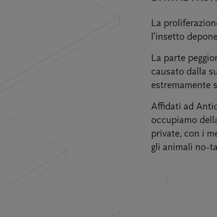
La proliferazion
l’insetto depone
La parte peggior
causato dalla su
estremamente sg
Affidati ad Anti
occupiamo della 
private, con i m
gli animali no-ta