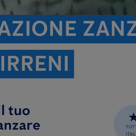
TAZIONE ZAN
TIRRENI
l tuo
anzare
TUT
ITAL