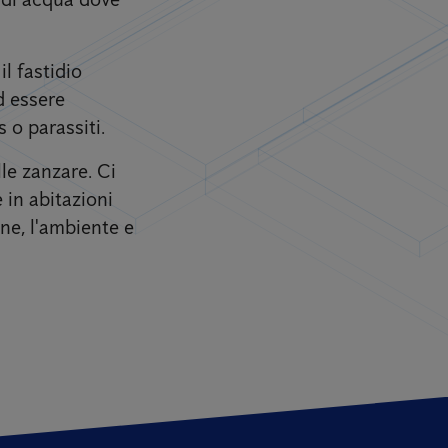
l fastidio
d essere
 o parassiti.
lle zanzare. Ci
 in abitazioni
one, l'ambiente e