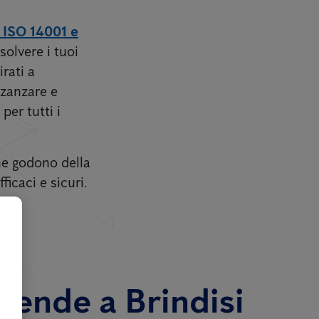
, ISO 14001 e
solvere i tuoi
rati a
 zanzare e
per tutti i
one godono della
icaci e sicuri.
ziende a Brindisi