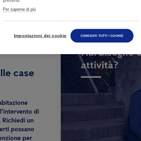
presenti.
Per saperne di più
Impostazioni dei cookie
CONSENTI TUTTI I COOKIE
Hai bisogno d
attività?
lle case
abitazione
l’intervento di
. Richiedi un
erti possano
venzione per