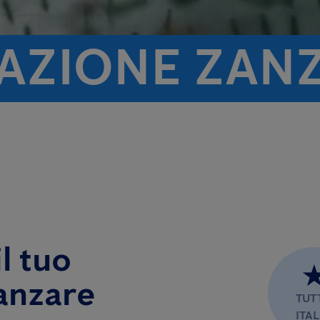
TAZIONE ZAN
l tuo
anzare
TUT
ITAL