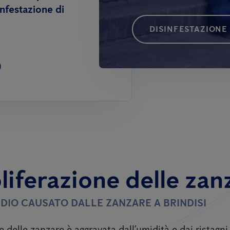
infestazione di
DISINFESTAZIONE
0
liferazione delle zan
TIDIO CAUSATO DALLE ZANZARE A BRINDISI
e delle zanzare è aggravata dall’umidità e dai ristagn