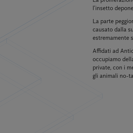
l’insetto depone
La parte peggior
causato dalla su
estremamente sg
Affidati ad Anti
occupiamo della 
private, con i m
gli animali no-ta