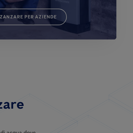
 ZANZARE PER AZIENDE
zare
i di acqua dove