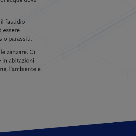
l fastidio
d essere
 o parassiti.
lle zanzare. Ci
 in abitazioni
one, l'ambiente e