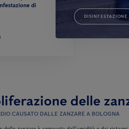
infestazione di
DISINFESTAZIONE
0
liferazione delle zan
TIDIO CAUSATO DALLE ZANZARE A BOLOGNA
e delle zanzare è aggravata dall’umidità e dai ristagn