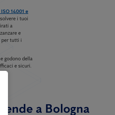
, ISO 14001 e
solvere i tuoi
rati a
 zanzare e
per tutti i
one godono della
icaci e sicuri.
aziende a Bologna