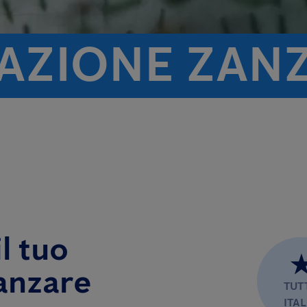
TAZIONE ZAN
l tuo
anzare
TUT
ITAL