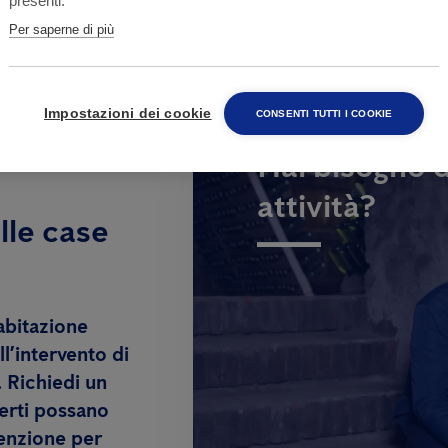
presenti.
Per saperne di più
Impostazioni dei cookie
CONSENTI TUTTI I COOKIE
Hai bisogno d
attività?
lle case
abitazione
l’intervento di
. Richiedi un
erti possano
venzione per