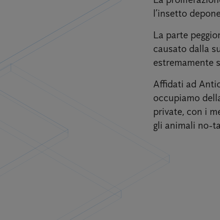
l’insetto depone
La parte peggior
causato dalla su
estremamente sg
Affidati ad Anti
occupiamo della 
private, con i m
gli animali no-ta