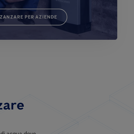
 ZANZARE PER AZIENDE
zare
i di acqua dove