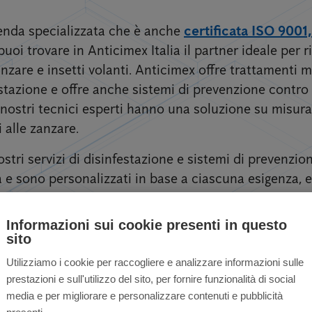
zienda specializzata che è anche
certificata ISO 9001
puoi trovare in Anticimex Italia il partner ideale per ri
zare e insetti volanti. Anticimex offre trattamenti mi
estazione e offre anche sistemi di prevenzione contro
 I nostri tecnici esperti hanno una soluzione su misura 
i alle zanzare.
stri servizi di disinfestazione e sistemi di prevenzi
e sono personalizzati in base a ciascuna esigenza, eff
Informazioni sui cookie presenti in questo
sito
Utilizziamo i cookie per raccogliere e analizzare informazioni sulle
prestazioni e sull'utilizzo del sito, per fornire funzionalità di social
nzare per privati ​​e 
media e per migliorare e personalizzare contenuti e pubblicità