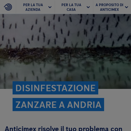
PER LA TUA
PER LA TUA
A PROPOSITO DI
AZIENDA
CASA
ANTICIMEX
DISINFESTAZIONE
ZANZARE A ANDRIA
Anticimex risolve il tuo problema con