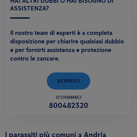
HAI ALTRI DUBBI O HAI BISOGNO DI
adulto; oppure tramite trattamenti di disinfestazione
con
efficacemente.
ASSISTENZA?
prodotti adulticidi
ed abbattenti, in caso di alta densità di
esemplari adulti.
Il nostro team di esperti è a completa
Anticimex è inoltre in grado di offrire un servizio innovativo
disposizione per chiarire qualsiasi dubbio
contro le zanzare:
FLY DEFENCE
, per aiutarti a risolvere il
e per fornirti assistenza e protezione
problema delle zanzare anche in autonomia.
contro le zanzare.
SCRIVICI
O CHIAMACI
800482320
I parassiti più comuni a Andria