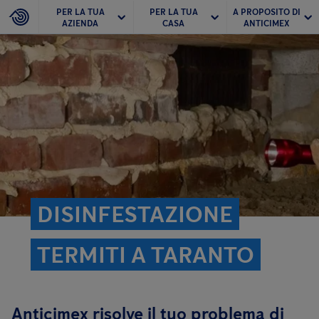
PER LA TUA
PER LA TUA
A PROPOSITO DI
AZIENDA
CASA
ANTICIMEX
DISINFESTAZIONE
TERMITI A TARANTO
Anticimex risolve il tuo problema di