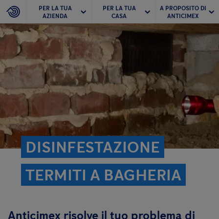
PER LA TUA
PER LA TUA
A PROPOSITO DI
AZIENDA
CASA
ANTICIMEX
DISINFESTAZIONE
TERMITI A BAGHERIA
Anticimex risolve il tuo problema di