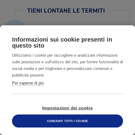
TIENI LONTANE LE TERMITI
1
Trova e identifica l'infestante
Informazioni sui cookie presenti in
questo sito
Utilizziamo i cookie per raccogliere e analizzare informazioni
2
Contatta un nostro esperto
sulle prestazioni e sull'utilizzo del sito, per fornire funzionalità di
social media e per migliorare e personalizzare contenuti e
pubblicità presenti.
Per saperne di più
3
Fissa un sopralluogo accurato
Impostazioni dei cookie
4
Ti aiutiamo a risolvere il
CONSENTI TUTTI I COOKIE
800 482 320
problema