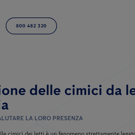
800 482 320
ione delle cimici da l
ia
LUTARE LA LORO PRESENZA
lle cimici dei letti è un fenomeno strettamente legat