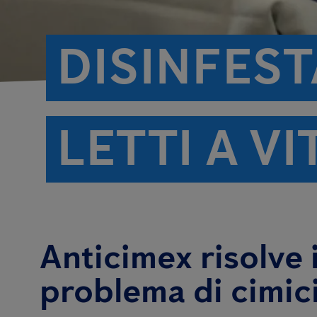
DISINFEST
LETTI A V
Anticimex risolve i
problema di cimici 