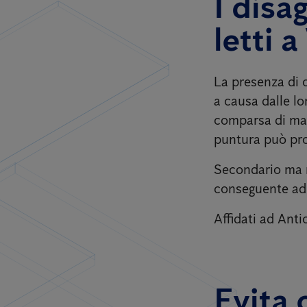
I disa
letti a
La presenza di 
a causa dalle lo
comparsa di macc
puntura può pro
Secondario ma 
conseguente ad u
Affidati ad Anti
Evita 