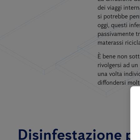
dei viaggi inter
si potrebbe pens
oggi, questi inf
passivamente tra
materassi ricicla
È bene non sott
rivolgersi ad un
una volta indivi
diffondersi molt
Disinfestazione per