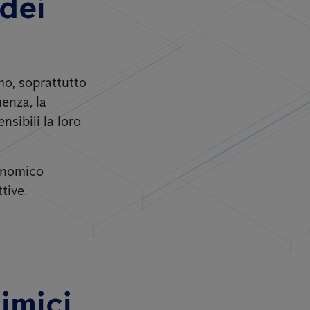
 dei
mo, soprattutto
enza, la
nsibili la loro
onomico
tive.
cimici