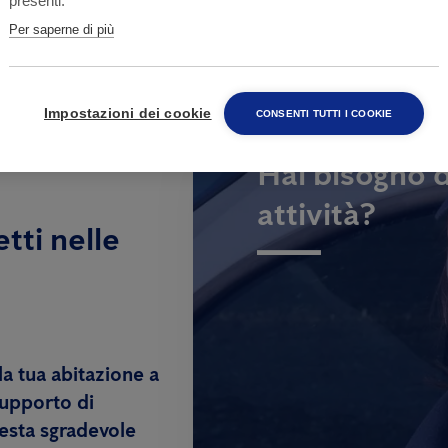
presenti.
Per saperne di più
Impostazioni dei cookie
CONSENTI TUTTI I COOKIE
Hai bisogno d
attività?
etti nelle
la tua abitazione a
supporto di
uesta sgradevole