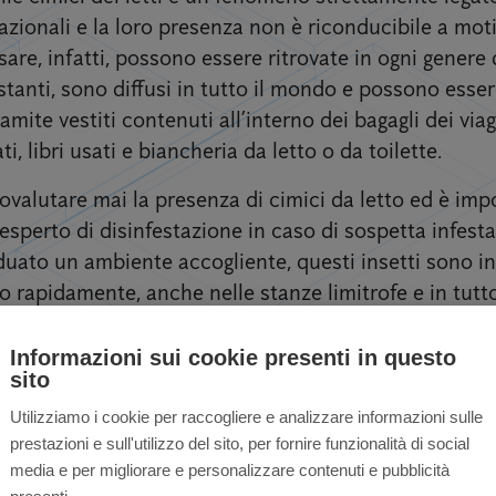
nazionali e la loro presenza non è riconducibile a moti
are, infatti, possono essere ritrovate in ogni genere d
estanti, sono diffusi in tutto il mondo e possono esser
mite vestiti contenuti all’interno dei bagagli dei viag
ti, libri usati e biancheria da letto o da toilette.
ovalutare mai la presenza di cimici da letto ed è imp
 esperto di disinfestazione in caso di sospetta infest
duato un ambiente accogliente, questi insetti sono in
o rapidamente, anche nelle stanze limitrofe e in tutto 
Informazioni sui cookie presenti in questo
sito
Utilizziamo i cookie per raccogliere e analizzare informazioni sulle
prestazioni e sull'utilizzo del sito, per fornire funzionalità di social
 privati ​​e aziende a 
media e per migliorare e personalizzare contenuti e pubblicità