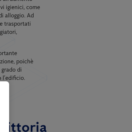
vi igienici, come
i alloggio. Ad
e trasportati
giatori,
ortante
azione, poichè
 grado di
l’edificio.
Vittoria