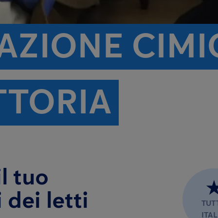
AZIONE CIMIC
ITTORIA
l tuo
dei letti
TUT
ITAL