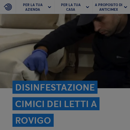
PER LA TUA
PER LA TUA
A PROPOSITO DI
AZIENDA
CASA
ANTICIMEX
DISINFESTAZIONE
CIMICI DEI LETTI A
ROVIGO