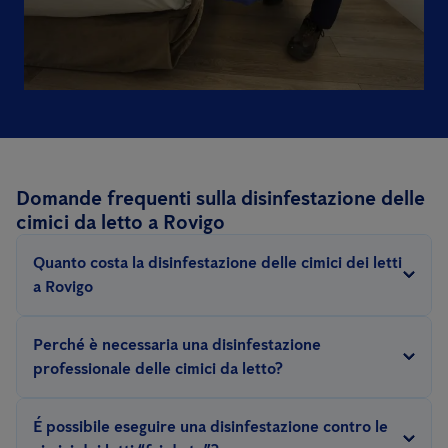
Domande frequenti sulla disinfestazione delle
cimici da letto a Rovigo
Quanto costa la disinfestazione delle cimici dei letti
a Rovigo
Il prezzo per questo tipo di disinfestazione dipende da diversi
Perché è necessaria una disinfestazione
fattori: la gravità dell'infestazione, le dimensioni dell'area da
professionale delle cimici da letto?
trattare, il metodo (vapore secco, calore, chimico..).
Eliminare un’infestazione di cimici dei letti richiede esperienza e
Poiché questa tipologia di servizio può variare notevolmente a
É possibile eseguire una disinfestazione contro le
l’impiego di prodotti e attrezzature specifiche e professionali.
seconda della gravità dell’infestazione, lo sforzo concreto