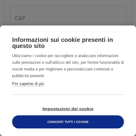
CAP
Informazioni sui cookie presenti in
questo sito
E-mail
Utilizziamo i cookie per raccogliere e analizzare informazioni
sulle prestazioni e sull'utilizzo del sito, per fornire funzionalità di
social media e per migliorare e personalizzare contenuti e
pubblicità presenti.
Telefono
Per saperne di più
Impostazioni dei cookie
Problema
CONSENTI TUTTI I COOKIE
800 482 320