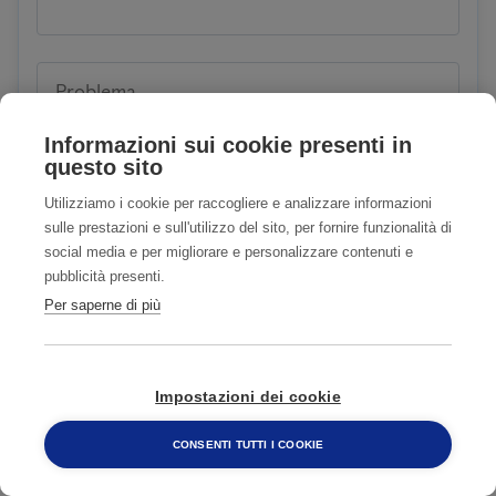
Problema
Informazioni sui cookie presenti in
questo sito
Utilizziamo i cookie per raccogliere e analizzare informazioni
sulle prestazioni e sull'utilizzo del sito, per fornire funzionalità di
social media e per migliorare e personalizzare contenuti e
pubblicità presenti.
Siete clienti o avete già usufruito dei nostri servizi?
Per saperne di più
SI
NO
Accetto
Privacy Policy
Impostazioni dei cookie
CONSENTI TUTTI I COOKIE
Accetto COMUNICAZIONI CON FINALITA'
800 482 320
DI MARKETING
Privacy Policy