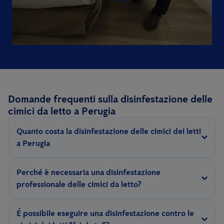
Domande frequenti sulla disinfestazione delle
cimici da letto a Perugia
Quanto costa la disinfestazione delle cimici dei letti
a Perugia
Il prezzo per questo tipo di disinfestazione dipende da diversi
Perché è necessaria una disinfestazione
fattori: la gravità dell'infestazione, le dimensioni dell'area da
professionale delle cimici da letto?
trattare, il metodo (vapore secco, calore, chimico..).
Eliminare un’infestazione di cimici dei letti richiede esperienza e
Poiché questa tipologia di servizio può variare notevolmente a
É possibile eseguire una disinfestazione contro le
l’impiego di prodotti e attrezzature specifiche e professionali.
seconda della gravità dell’infestazione, lo sforzo concreto