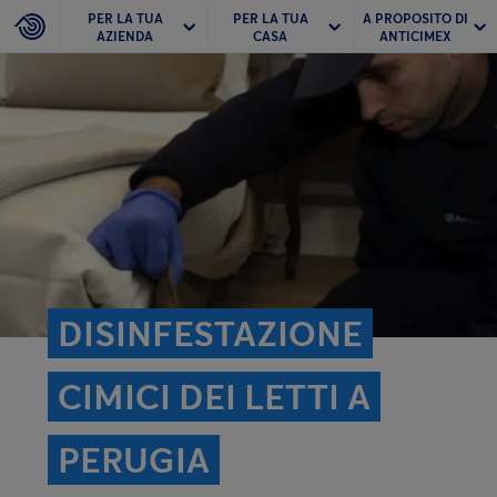
PER LA TUA
PER LA TUA
A PROPOSITO DI
AZIENDA
CASA
ANTICIMEX
DISINFESTAZIONE
CIMICI DEI LETTI A
PERUGIA