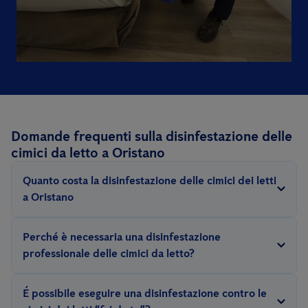
Domande frequenti sulla disinfestazione delle
cimici da letto a Oristano
Quanto costa la disinfestazione delle cimici dei letti
a Oristano
Il prezzo per questo tipo di disinfestazione dipende da diversi
Perché è necessaria una disinfestazione
fattori: la gravità dell'infestazione, le dimensioni dell'area da
professionale delle cimici da letto?
trattare, il metodo (vapore secco, calore, chimico..).
Eliminare un’infestazione di cimici dei letti richiede esperienza e
Poiché questa tipologia di servizio può variare notevolmente a
É possibile eseguire una disinfestazione contro le
l’impiego di prodotti e attrezzature specifiche e professionali.
seconda della gravità dell’infestazione, lo sforzo concreto