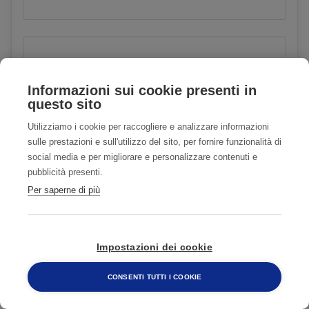
Città
Informazioni sui cookie presenti in
questo sito
Utilizziamo i cookie per raccogliere e analizzare informazioni
CAP
sulle prestazioni e sull'utilizzo del sito, per fornire funzionalità di
social media e per migliorare e personalizzare contenuti e
pubblicità presenti.
Per saperne di più
E-mail
Impostazioni dei cookie
CONSENTI TUTTI I COOKIE
Telefono
800 482 320