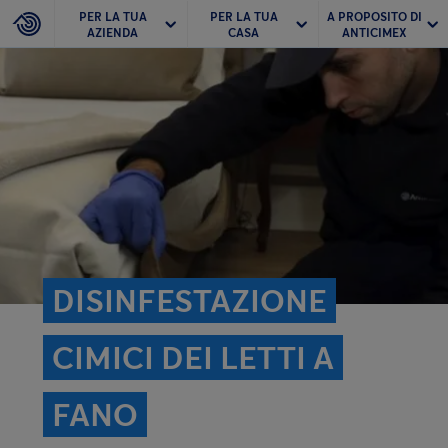
PER LA TUA
PER LA TUA
A PROPOSITO DI
AZIENDA
CASA
ANTICIMEX
DISINFESTAZIONE
CIMICI DEI LETTI A
FANO