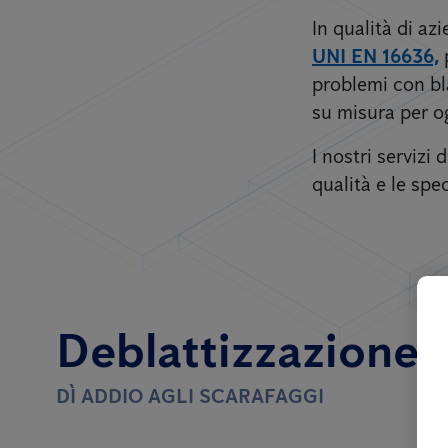
In qualità di a
UNI EN 16636,
problemi con bla
su misura per og
I nostri servizi
qualità e le spec
Deblattizzazione p
DÌ ADDIO AGLI SCARAFAGGI