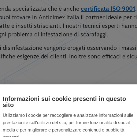
zienda specializzata che è anche
certificata ISO 9001
puoi trovare in Anticimex Italia il partner ideale per ri
tte e insetti striscianti. I nostri tecnici esperti han
ni problema di infestazione di scarafaggi.
 di disinfestazione vengono erogati osservando i mass
ifiche esigenze dei clienti. Inoltre sono efficaci e sicu
Informazioni sui cookie presenti in questo
er privati ​​e aziende
sito
Utilizziamo i cookie per raccogliere e analizzare informazioni sulle
prestazioni e sull'utilizzo del sito, per fornire funzionalità di social
media e per migliorare e personalizzare contenuti e pubblicità