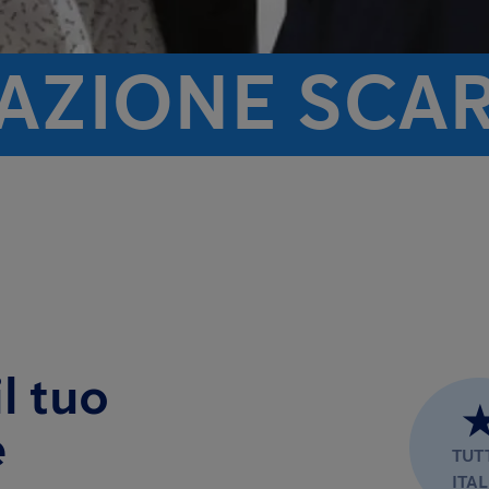
TAZIONE SCA
l tuo
e
TUT
ITAL