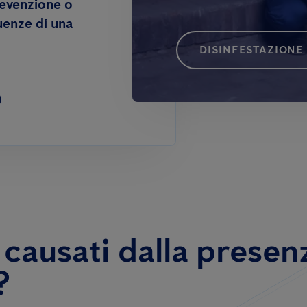
revenzione o
uenze di una
DISINFESTAZIONE 
0
 causati dalla presen
?