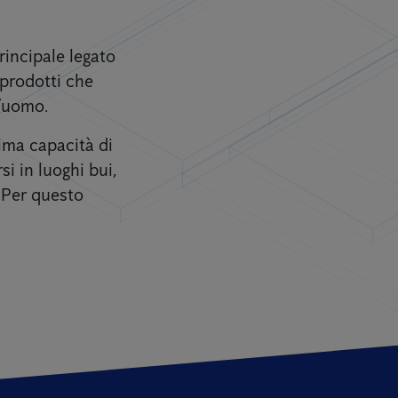
principale legato
 prodotti che
l’uomo.
tima capacità di
i in luoghi bui,
. Per questo