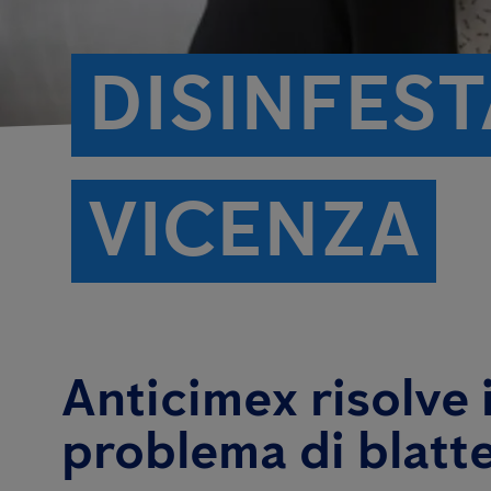
DISINFES
VICENZA
Anticimex risolve i
problema di blatt