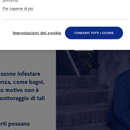
presenti.
Per saperne di più
Hai bisogno d
Impostazioni dei cookie
CONSENTI TUTTI I COOKIE
attività?
nelle case
possono infestare
cenza, come bagni,
sto motivo non è
nitoraggio di tali
erti possano