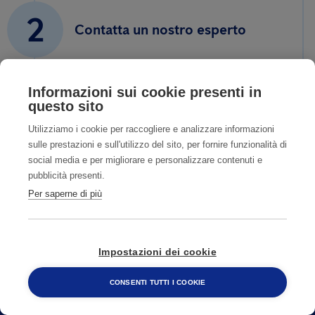
2
Contatta un nostro esperto
3
Informazioni sui cookie presenti in
Fissa un sopralluogo accurato
questo sito
Utilizziamo i cookie per raccogliere e analizzare informazioni
sulle prestazioni e sull'utilizzo del sito, per fornire funzionalità di
social media e per migliorare e personalizzare contenuti e
4
Ti aiutiamo a risolvere il
pubblicità presenti.
problema
Per saperne di più
Impostazioni dei cookie
CONSENTI TUTTI I COOKIE
800 482 320