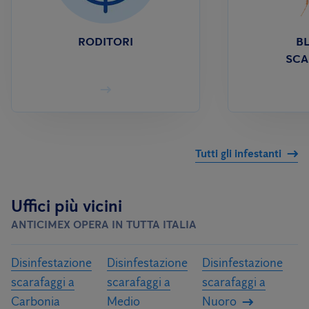
RODITORI
BL
SCA
Tutti gli infestanti
Uffici più vicini
ANTICIMEX OPERA IN TUTTA ITALIA
Disinfestazione
Disinfestazione
Disinfestazione
scarafaggi a
scarafaggi a
scarafaggi a
Carbonia
Medio
Nuoro