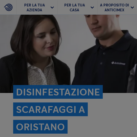
PER LA TUA
PER LA TUA
A PROPOSITO DI
AZIENDA
CASA
ANTICIMEX
DISINFESTAZIONE
SCARAFAGGI A
ORISTANO