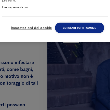
presenti.
Per saperne di più
Hai bisogno d
Impostazioni dei cookie
CONSENTI TUTTI I COOKIE
attività?
nelle case
possono infestare
eti, come bagni,
sto motivo non è
nitoraggio di tali
erti possano