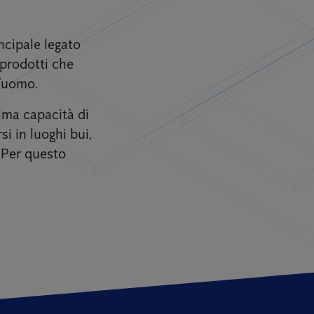
incipale legato
 prodotti che
l’uomo.
tima capacità di
i in luoghi bui,
. Per questo