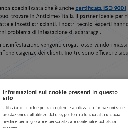
zienda specializzata che è anche
certificata ISO 9001
puoi trovare in Anticimex Italia il partner ideale per ri
tte e insetti striscianti. I nostri tecnici esperti han
ni problema di infestazione di scarafaggi.
 di disinfestazione vengono erogati osservando i mass
ifiche esigenze dei clienti. Inoltre sono efficaci e sicu
Informazioni sui cookie presenti in questo
r privati ​​e aziende 
sito
Utilizziamo i cookie per raccogliere e analizzare informazioni sulle
prestazioni e sull'utilizzo del sito, per fornire funzionalità di social
media e per migliorare e personalizzare contenuti e pubblicità