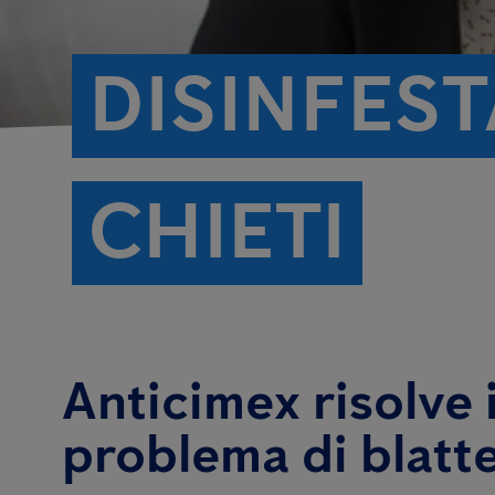
DISINFES
CHIETI
Anticimex risolve i
problema di blatt