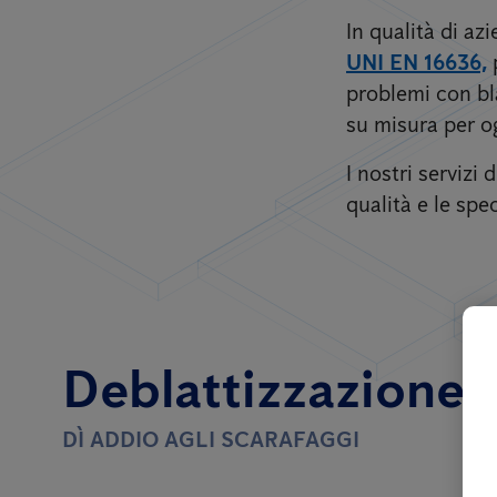
In qualità di a
UNI EN 16636,
problemi con bla
su misura per og
I nostri servizi
qualità e le spec
Deblattizzazione pe
DÌ ADDIO AGLI SCARAFAGGI