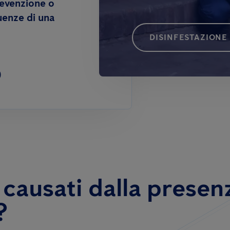
revenzione o
uenze di una
DISINFESTAZIONE 
0
 causati dalla presen
?