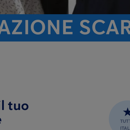
TAZIONE SCA
l tuo
e
TUT
ITAL