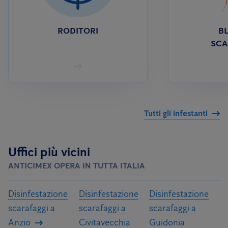
RODITORI
BL
SCA
Tutti gli infestanti
Uffici più vicini
ANTICIMEX OPERA IN TUTTA ITALIA
Disinfestazione
Disinfestazione
Disinfestazione
scarafaggi a
scarafaggi a
scarafaggi a
Anzio
Civitavecchia
Guidonia