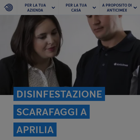
PER LA TUA
PER LA TUA
A PROPOSITO DI
AZIENDA
CASA
ANTICIMEX
DISINFESTAZIONE
SCARAFAGGI A
APRILIA