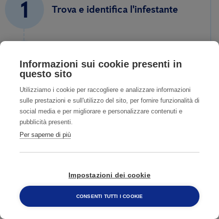
1
Trova e identifica l'infestante
2
Contatta un nostro esperto
Informazioni sui cookie presenti in
questo sito
Utilizziamo i cookie per raccogliere e analizzare informazioni
sulle prestazioni e sull'utilizzo del sito, per fornire funzionalità di
3
Fissa un sopralluogo accurato
social media e per migliorare e personalizzare contenuti e
pubblicità presenti.
Per saperne di più
4
Ti aiutiamo a risolvere il
problema
Impostazioni dei cookie
CONSENTI TUTTI I COOKIE
800 482 320