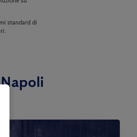
oluzione su
imi standard di
ri.
a Napoli