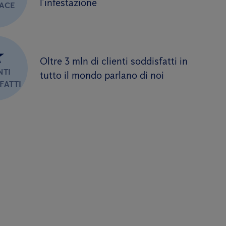
l’infestazione
CACE
★
Oltre 3 mln di clienti soddisfatti in
NTI
tutto il mondo parlano di noi
FATTI