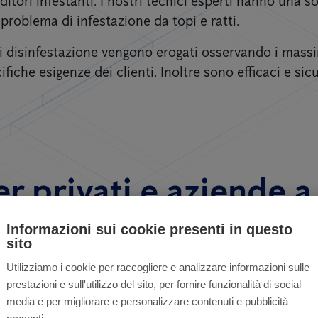
itori infestanti. I nostri tecnici esperti hanno una s
problema di infestazione da topi e ratti.
 di disinfestazione vengono erogati osservando i mass
ifiche esigenze dei clienti. Inoltre sono efficaci e sicu
 privati ​​e aziende 
Informazioni sui cookie presenti in questo
sito
Utilizziamo i cookie per raccogliere e analizzare informazioni sulle
prestazioni e sull'utilizzo del sito, per fornire funzionalità di social
media e per migliorare e personalizzare contenuti e pubblicità