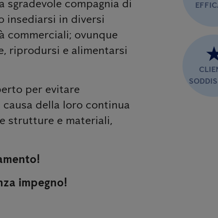
 la sgradevole compagnia di
EFFI
o insediarsi in diversi
ità commerciali; ovunque
e, riprodursi e alimentarsi
CLIE
SODDIS
erto per evitare
a causa della loro continua
 strutture e materiali,
tamento!
enza impegno!