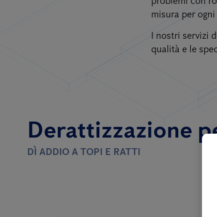
problemi con rod
misura per ogni 
I nostri servizi
qualità e le spec
Derattizzazione per
DÌ ADDIO A TOPI E RATTI