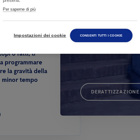
Hai bisogno d
presenti.
Per saperne di più
attività?
 nelle case
Impostazioni dei cookie
CONSENTI TUTTI I COOKIE
opi o ratti, ti
 da programmare
e la gravità della
el minor tempo
DERATTIZZAZIONE 
0