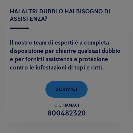
in grado di controllare le infestazioni di topi e ratti, utilizzando
Le
aziende
invece, sono tenute a rispettare quanto previsto
soluzioni innovative, prive di sostanze tossiche, quali
il sistema
HAI ALTRI DUBBI O HAI BISOGNO DI
dalle normative vigenti e dagli standard di certificazione
Smart.
ASSISTENZA?
volontari. In questi casi è necessario attivare una collaborazione
permanente con una ditta di disinfestazione, al fine di garantire
il rispetto degli standard igienico-sanitari.
Il nostro team di esperti è a completa
disposizione per chiarire qualsiasi dubbio
e per fornirti assistenza e protezione
contro le infestazioni di topi e ratti.
SCRIVICI
O CHIAMACI
800482320