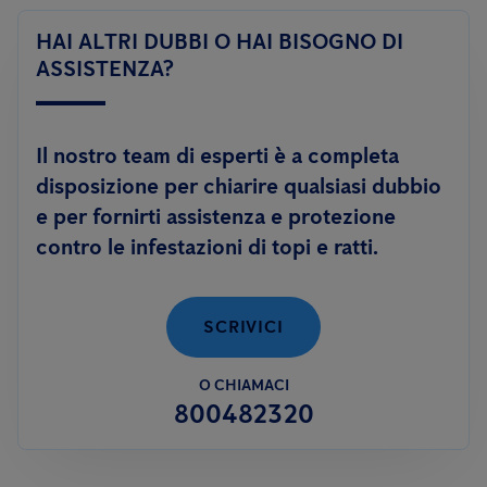
in grado di controllare le infestazioni di topi e ratti, utilizzando
Le
aziende
invece, sono tenute a rispettare quanto previsto
soluzioni innovative, prive di sostanze tossiche, quali
il sistema
HAI ALTRI DUBBI O HAI BISOGNO DI
dalle normative vigenti e dagli standard di certificazione
Smart.
ASSISTENZA?
volontari. In questi casi è necessario attivare una collaborazione
permanente con una ditta di disinfestazione, al fine di garantire
il rispetto degli standard igienico-sanitari.
Il nostro team di esperti è a completa
disposizione per chiarire qualsiasi dubbio
e per fornirti assistenza e protezione
contro le infestazioni di topi e ratti.
SCRIVICI
O CHIAMACI
800482320