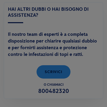
in grado di controllare le infestazioni di topi e ratti, utilizzando
Le
aziende
invece, sono tenute a rispettare quanto previsto
soluzioni innovative, prive di sostanze tossiche, quali
il sistema
HAI ALTRI DUBBI O HAI BISOGNO DI
dalle normative vigenti e dagli standard di certificazione
Smart.
ASSISTENZA?
volontari. In questi casi è necessario attivare una collaborazione
permanente con una ditta di disinfestazione, al fine di garantire
il rispetto degli standard igienico-sanitari.
Il nostro team di esperti è a completa
disposizione per chiarire qualsiasi dubbio
e per fornirti assistenza e protezione
contro le infestazioni di topi e ratti.
SCRIVICI
O CHIAMACI
800482320