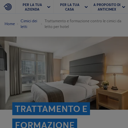
PER LA TUA
PER LA TUA
A PROPOSITO DI
AZIENDA
CASA
ANTICIMEX
Cimici dei
Trattamento e formazione contro le cimici da
Home
letti
letto per hotel
TRATTAMENTO E
FORMAZIONE