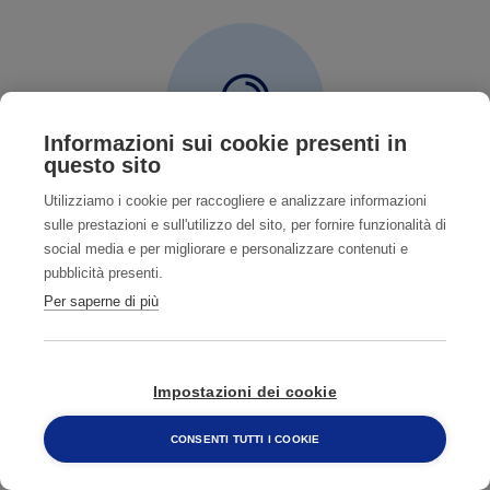
Informazioni sui cookie presenti in
questo sito
Utilizziamo i cookie per raccogliere e analizzare informazioni
CHIUSURA DELL'ATTIVITÀ
sulle prestazioni e sull'utilizzo del sito, per fornire funzionalità di
social media e per migliorare e personalizzare contenuti e
pubblicità presenti.
Se i clienti iniziano a evitare l’hotel, questo porterà a
Per saperne di più
un calo del tasso di occupazione e a una perdita di
fatturato. Alla lunga, l’hotel potrebbe essere
costretto a chiudere. Inoltre, se l’infestazione si
Impostazioni dei cookie
diffonde a tutti i piani, l’hotel potrebbe dover
chiudere per una disinfestazione completa.
CONSENTI TUTTI I COOKIE
800 482 320