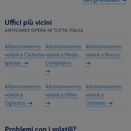
Tutti gli infestanti
Uffici più vicini
ANTICIMEX OPERA IN TUTTA ITALIA
Allontanamento
Allontanamento
Allontanamento
volatili a Carbonia
volatili a Medio
volatili a Nuoro
Iglesias
Campidano
Allontanamento
Allontanamento
Allontanamento
volatili a
volatili a Olbia
volatili a
Ogliastra
Oristano
Problemi con i volatili?