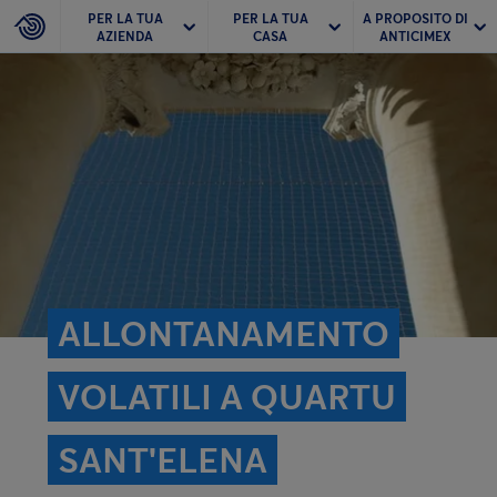
PER LA TUA
PER LA TUA
A PROPOSITO DI
AZIENDA
CASA
ANTICIMEX
ALLONTANAMENTO
VOLATILI A QUARTU
SANT'ELENA