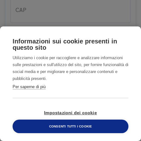
CAP
Informazioni sui cookie presenti in
E-mail
questo sito
Utilizziamo i cookie per raccogliere e analizzare informazioni
sulle prestazioni e sull'utilizzo del sito, per fornire funzionalità di
social media e per migliorare e personalizzare contenuti e
Telefono
pubblicità presenti.
Per saperne di più
Problema
Impostazioni dei cookie
CONSENTI TUTTI I COOKIE
800 482 320