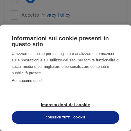
Accetto
Privacy Policy
Accetto COMUNICAZIONI CON FINALITA'
Informazioni sui cookie presenti in
DI MARKETING
Privacy Policy
questo sito
Utilizziamo i cookie per raccogliere e analizzare informazioni
sulle prestazioni e sull'utilizzo del sito, per fornire funzionalità di
INVIA
social media e per migliorare e personalizzare contenuti e
pubblicità presenti.
Per saperne di più
TIENI LONTANI GLI UCCELLI
Impostazioni dei cookie
1
CONSENTI TUTTI I COOKIE
800 482 320
Trova e identifica l'infestante