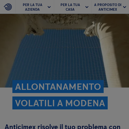
PER LA TUA
PER LA TUA
A PROPOSITO DI
AZIENDA
CASA
ANTICIMEX
ALLONTANAMENTO
VOLATILI A MODENA
Anticimex risolve il tuo problema con