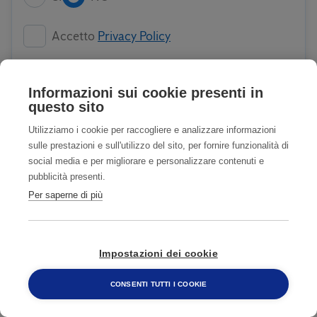
Accetto
Privacy Policy
Accetto COMUNICAZIONI CON FINALITA'
Informazioni sui cookie presenti in
DI MARKETING
Privacy Policy
questo sito
Utilizziamo i cookie per raccogliere e analizzare informazioni
sulle prestazioni e sull'utilizzo del sito, per fornire funzionalità di
INVIA
social media e per migliorare e personalizzare contenuti e
pubblicità presenti.
Per saperne di più
TIENI LONTANI GLI UCCELLI
Impostazioni dei cookie
1
CONSENTI TUTTI I COOKIE
800 482 320
Trova e identifica l'infestante