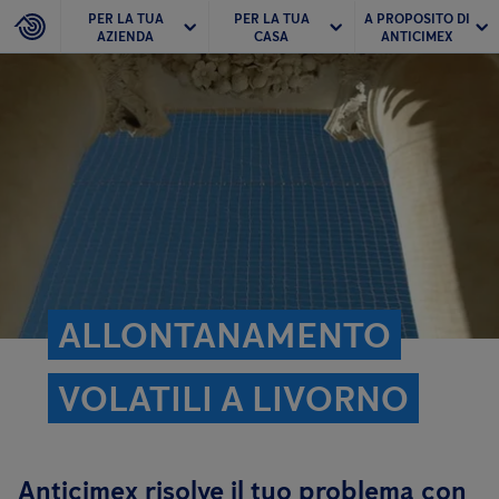
PER LA TUA
PER LA TUA
A PROPOSITO DI
AZIENDA
CASA
ANTICIMEX
ALLONTANAMENTO
VOLATILI A LIVORNO
Anticimex risolve il tuo problema con