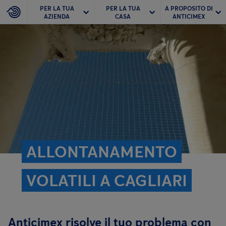
PER LA TUA
PER LA TUA
A PROPOSITO DI
AZIENDA
CASA
ANTICIMEX
ALLONTANAMENTO
VOLATILI A CAGLIARI
Anticimex risolve il tuo problema con