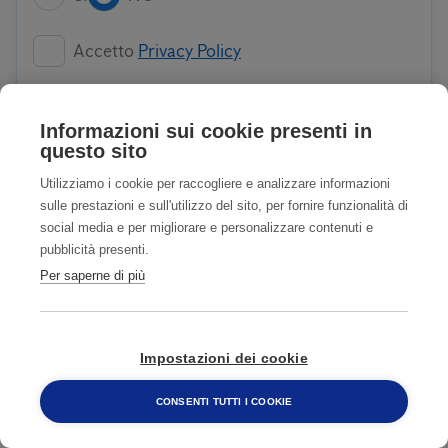
Accetto
Privacy Policy
Accetto COMUNICAZIONI CON FINALITA'
Informazioni sui cookie presenti in
DI MARKETING
Privacy Policy
questo sito
Utilizziamo i cookie per raccogliere e analizzare informazioni
sulle prestazioni e sull'utilizzo del sito, per fornire funzionalità di
INVIA
social media e per migliorare e personalizzare contenuti e
pubblicità presenti.
Per saperne di più
TIENI LONTANI GLI UCCELLI
Impostazioni dei cookie
1
CONSENTI TUTTI I COOKIE
800 482 320
Trova e identifica l'infestante