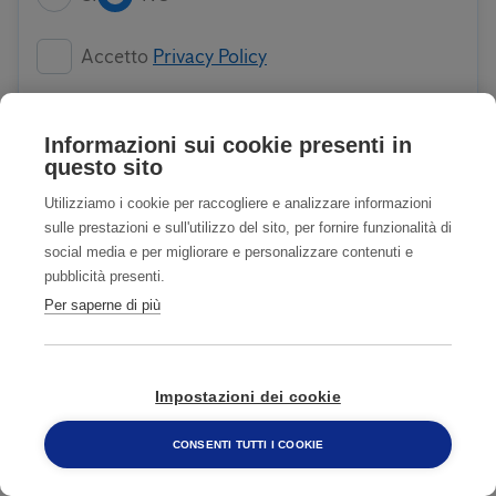
Accetto
Privacy Policy
Accetto COMUNICAZIONI CON FINALITA'
Informazioni sui cookie presenti in
DI MARKETING
Privacy Policy
questo sito
Utilizziamo i cookie per raccogliere e analizzare informazioni
sulle prestazioni e sull'utilizzo del sito, per fornire funzionalità di
INVIA
social media e per migliorare e personalizzare contenuti e
pubblicità presenti.
Per saperne di più
TIENI LONTANI GLI UCCELLI
Impostazioni dei cookie
1
CONSENTI TUTTI I COOKIE
800 482 320
Trova e identifica l'infestante