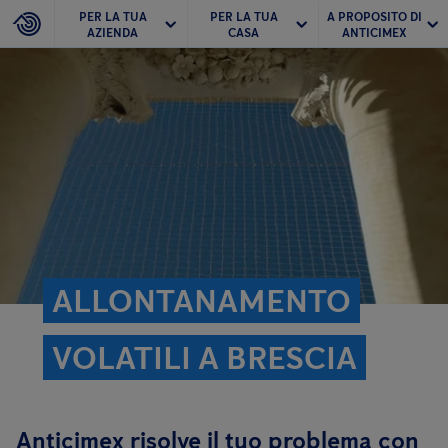
PER LA TUA
PER LA TUA
A PROPOSITO DI
AZIENDA
CASA
ANTICIMEX
ALLONTANAMENTO
VOLATILI A BRESCIA
Anticimex risolve il tuo problema con